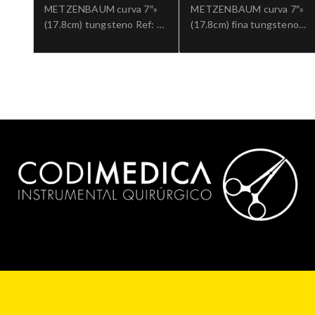
METZENBAUM curva 7″»
METZENBAUM curva 7″»
(17.8cm) tungsteno Ref: 5-
(17.8cm) fina tungsteno
182TC.»;Cirugia general
aguda Ref: 5-182B-
TC.»;Cirugia general