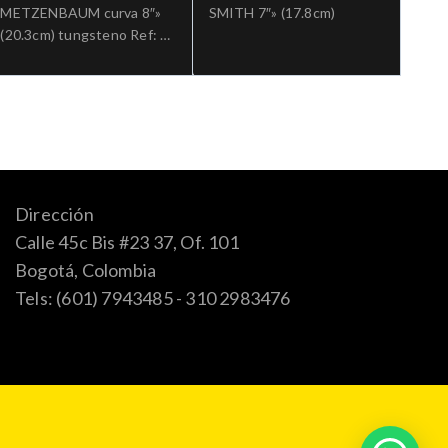
METZENBAUM curva 8″»
SMITH 7″» (17.8cm)
(20.3cm) tungsteno Ref: 5-
184TC.»;Cirugia general
Dirección
Calle 45c Bis #23 37, Of. 101
Bogotá, Colombia
Tels: (601) 7943485 - 310 2983476