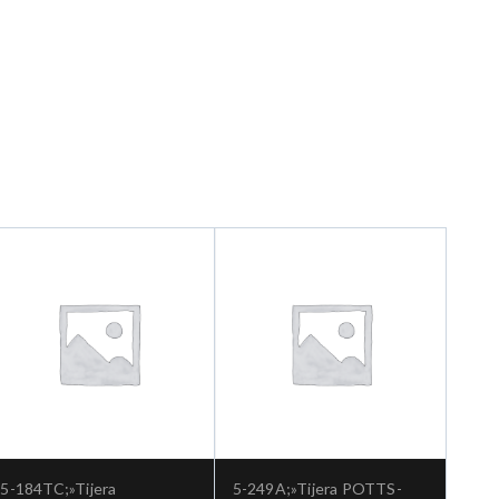
5-184TC;»Tijera
5-249A;»Tijera POTTS-