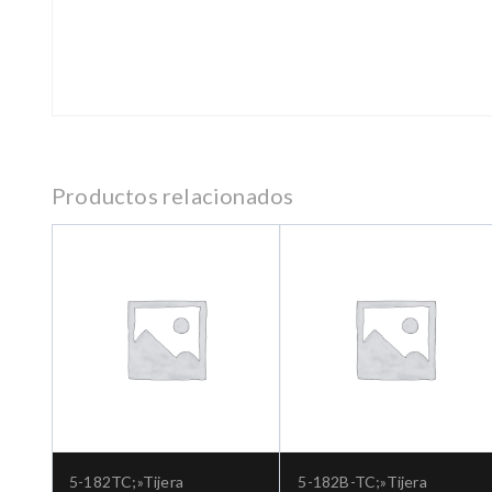
Productos relacionados
5-182TC;»Tijera
5-182B-TC;»Tijera