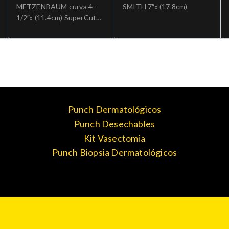
METZENBAUM curva 4-
SMITH 7″» (17.8cm)
1/2″» (11.4cm) SuperCut
Ref: 5-SC-284.»;Cirugia
general
Punch Dermatológicos
Punch Desechables
Kit Vasectomía
Punch Biopsia Dermatológicos