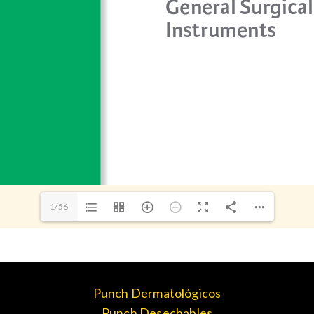
1/56
Punch Dermatológicos
Punch Desechables