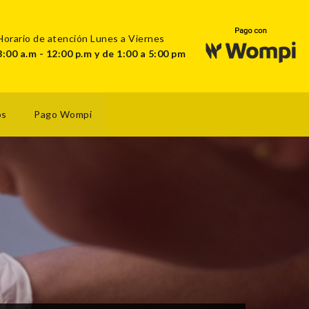
Horario de atención Lunes a Viernes
8:00 a.m - 12:00 p.m y de 1:00 a 5:00 pm
os
Pago Wompi