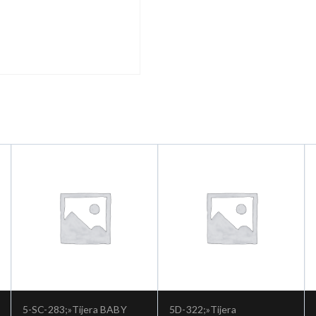
5-SC-283;»Tijera BABY
5D-322;»Tijera