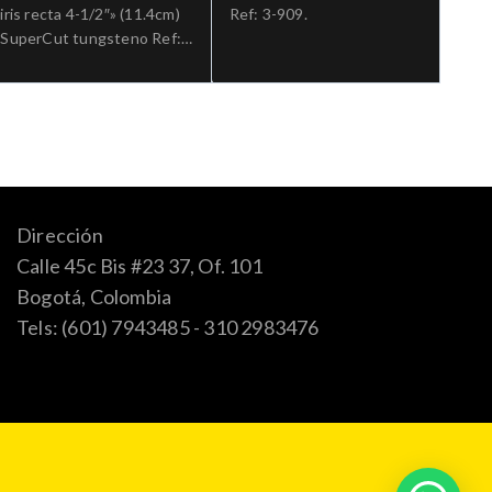
iris recta 4-1/2″» (11.4cm)
Ref: 3-909.
SuperCut tungsteno Ref:
5-SC-304TC.»;Cirugia
general
Dirección
Calle 45c Bis #23 37, Of. 101
Bogotá, Colombia
Tels: (601) 7943485 - 310 2983476