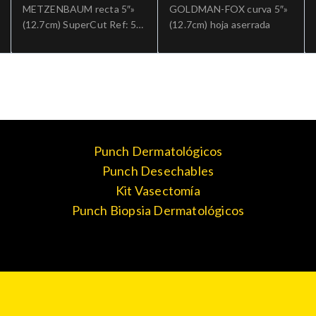
METZENBAUM recta 5″»
GOLDMAN-FOX curva 5″»
(12.7cm) SuperCut Ref: 5-
(12.7cm) hoja aserrada
SC-283.»;Cirugia general
Punch Dermatológicos
Punch Desechables
Kit Vasectomía
Punch Biopsia Dermatológicos