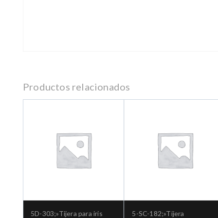
Productos relacionados
5D-303;»Tijera para iris
5-SC-182;»Tijera