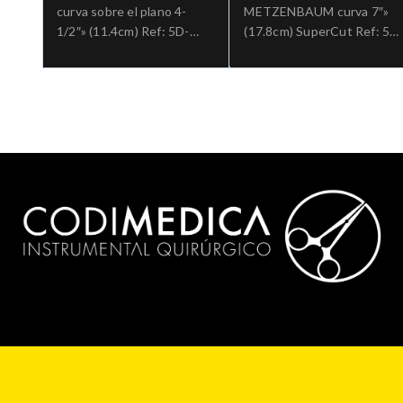
curva sobre el plano 4-
METZENBAUM curva 7″»
1/2″» (11.4cm) Ref: 5D-
(17.8cm) SuperCut Ref: 5-
303.»;Cirugia general
SC-182.»;Cirugia general