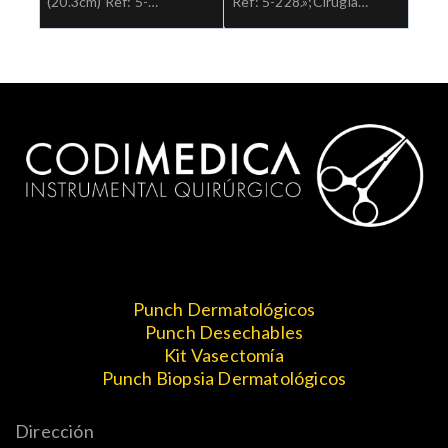
(20.3cm) Ref: 5-
Ref: 5-228.»;Cirugia
184.»;Cirugia general
general
Punch Dermatológicos
Punch Desechables
Kit Vasectomía
Punch Biopsia Dermatológicos
Dirección