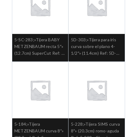
5-SC-283;»Tijera BABY
5D-303;»Tijera para iris
METZENBAUM recta 5″»
curva sobre el plano 4-
(12.7cm) SuperCut Ref: 5-
1/2″» (11.4cm) Ref: 5D-
SC-283.»;Cirugia general
303.»;Cirugia general
5-184;»Tijera
5-228;»Tijera SIMS curva
METZENBAUM curva 8″»
8″» (20.3cm) romo-aguda