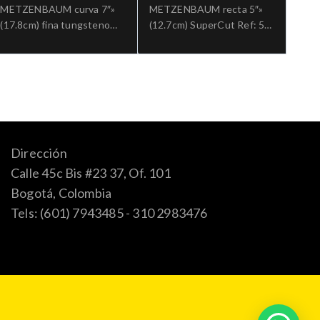
METZENBAUM curva 7″»
METZENBAUM recta 5″»
(17.8cm) fina tungsteno
(12.7cm) SuperCut Ref: 5-
Ref: 5-182ATC.»;Cirugia
SC-283.»;Cirugia general
general
Dirección
Calle 45c Bis #23 37, Of. 101
Bogotá, Colombia
Tels: (601) 7943485 - 310 2983476