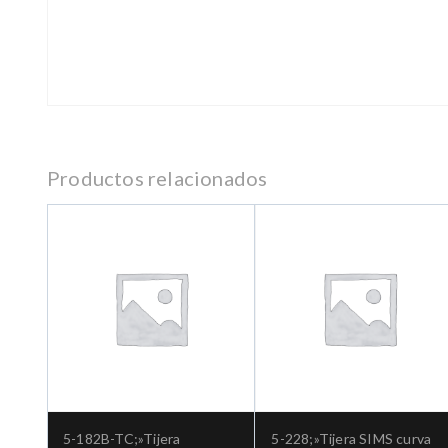
Productos relacionados
5-182B-TC;»Tijera
5-228;»Tijera SIMS curva