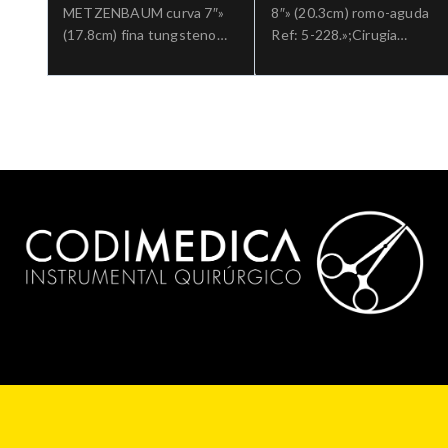
METZENBAUM curva 7″»
8″» (20.3cm) romo-aguda
(17.8cm) fina tungsteno
Ref: 5-228.»;Cirugia
aguda Ref: 5-182B-
general
TC.»;Cirugia general