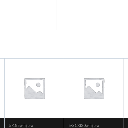
5-185;»Tijera
5-SC-320;»Tijera