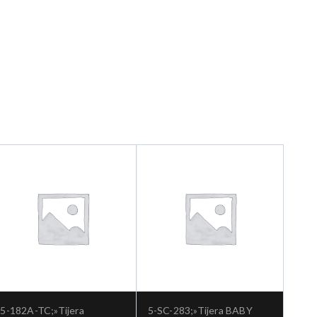
5-182A-TC;»Tijera
5-SC-283;»Tijera BABY