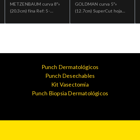
METZENBAUM curva 8″»
GOLDMAN curva 5″»
(20.3cm) fina Ref: 5-
(12.7cm) SuperCut hoja
185.»;Cirugia general
aserrada Ref: 5-SC-
320.»;Cirugia general
Punch Dermatológicos
Punch Desechables
Kit Vasectomía
Punch Biopsia Dermatológicos