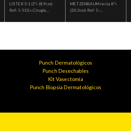
LISTER 3-1/2″» (8.9cm)
METZENBAUM recta 8″»
Ref: 5-510.»;Cirugia
(20.3cm) Ref: 5-
general
183.»;Cirugia general
Punch Dermatológicos
Punch Desechables
Kit Vasectomía
Punch Biopsia Dermatológicos