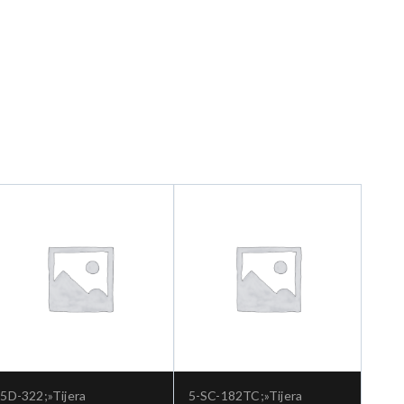
5D-322;»Tijera
5-SC-182TC;»Tijera