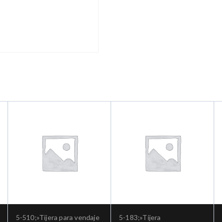
5-510;»Tijera para vendaje
5-183;»Tijera