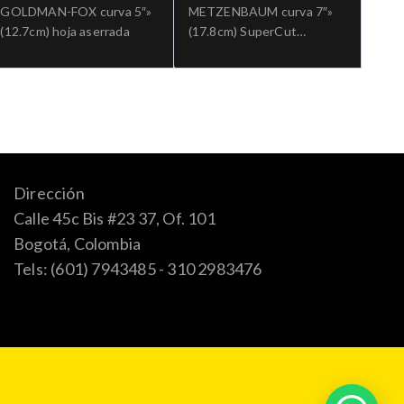
GOLDMAN-FOX curva 5″»
METZENBAUM curva 7″»
(12.7cm) hoja aserrada
(17.8cm) SuperCut
tungsteno Ref: 5-SC-
182TC.»;Cirugia general
Dirección
Calle 45c Bis #23 37, Of. 101
Bogotá, Colombia
Tels: (601) 7943485 - 310 2983476