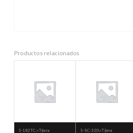
Productos relacionados
5-182TC;»Tijera
5-SC-320;»Tijera