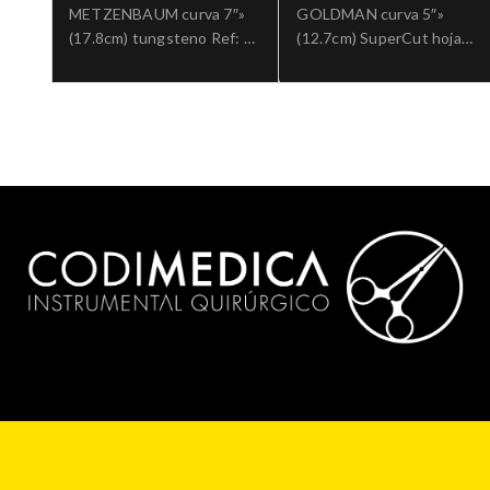
METZENBAUM curva 7″»
GOLDMAN curva 5″»
(17.8cm) tungsteno Ref: 5-
(12.7cm) SuperCut hoja
182TC.»;Cirugia general
aserrada Ref: 5-SC-
320.»;Cirugia general