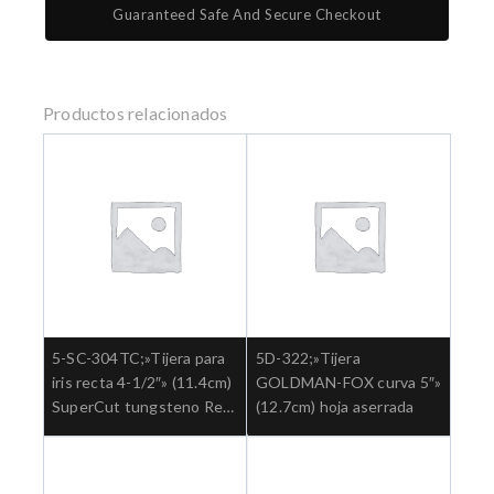
Guaranteed Safe And Secure Checkout
Productos relacionados
5-SC-304TC;»Tijera para
5D-322;»Tijera
iris recta 4-1/2″» (11.4cm)
GOLDMAN-FOX curva 5″»
SuperCut tungsteno Ref:
(12.7cm) hoja aserrada
5-SC-304TC.»;Cirugia
general