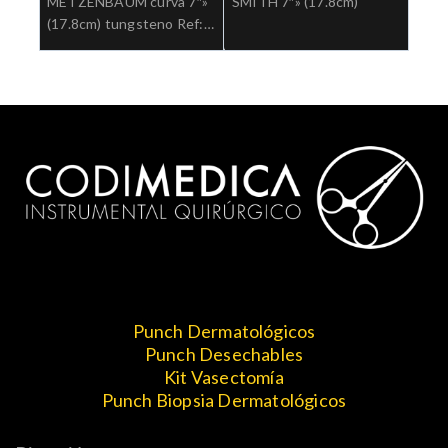
METZENBAUM curva 7″»
SMITH 7″» (17.8cm)
(17.8cm) tungsteno Ref:
5-182TC.»;Cirugia general
Punch Dermatológicos
Punch Desechables
Kit Vasectomía
Punch Biopsia Dermatológicos