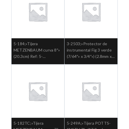
5-184;»Tijera
3-2503;»Protector de
METZENBAUM curva 8″»
instrumental Fig 3 verde
(20.3cm) Ref: 5-
(7/64″» x 3/4″») (2.8mm x
184.»;Cirugia general
19mm) paquete x 50und
Ref: 3-2503″;Cuidado de
Instrumentos
5-182TC;»Tijera
5-249A;»Tijera POTTS-