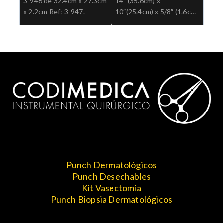
3-946 de 32.4cm x 27.3cm
14″ (35.6cm) x
x 2.2cm Ref: 3-947.
10″(25.4cm) x 5/8″ (1.6cm)
Ref: 3-935.
Punch Dermatológicos
Punch Desechables
Kit Vasectomía
Punch Biopsia Dermatológicos