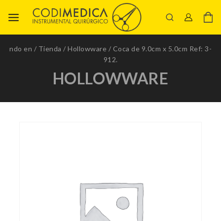
ndo en
/
Tienda
/
Hollowware
/
Coca de 9.0cm x 5.0cm Ref: 3-
912.
HOLLOWWARE