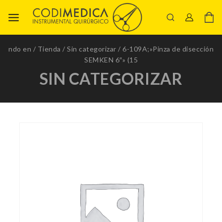
ndo en
/
Tienda
/
Sin categorizar
/
6-109A;»Pinza de disección
SEMKEN 6″» (15
SIN CATEGORIZAR