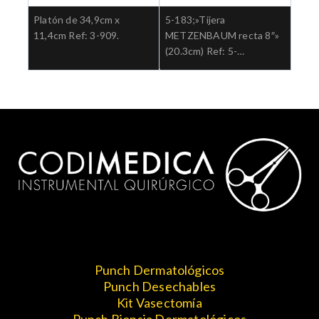
Platón de 34,9cm x
5-183;»Tijera
11,4cm Ref: 3-909.
METZENBAUM recta 8″»
(20.3cm) Ref: 5-
183.»;Cirugia general
Punch Dermatológicos
Punch Desechables
Kit Vasectomía