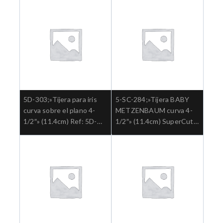
general
5D-303;»Tijera para iris
5-SC-284;»Tijera BABY
curva sobre el plano 4-
METZENBAUM curva 4-
1/2″» (11.4cm) Ref: 5D-
1/2″» (11.4cm) SuperCut
303.»;Cirugia general
Ref: 5-SC-284.»;Cirugia
general