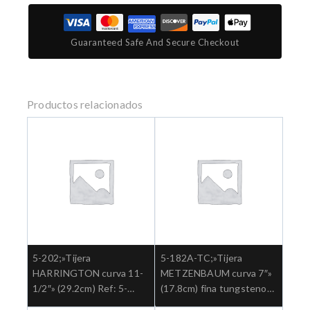
Guaranteed Safe And Secure Checkout
Productos relacionados
5-202;»Tijera
5-182A-TC;»Tijera
HARRINGTON curva 11-
METZENBAUM curva 7″»
1/2″» (29.2cm) Ref: 5-
(17.8cm) fina tungsteno
202″;Cirugia general
Ref: 5-182ATC.»;Cirugia