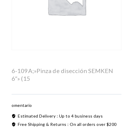
6-109A;»Pinza de disección SEMKEN
6″» (15
omentario
Estimated Delivery :
Up to 4 business days
Free Shipping & Returns :
On all orders over $200