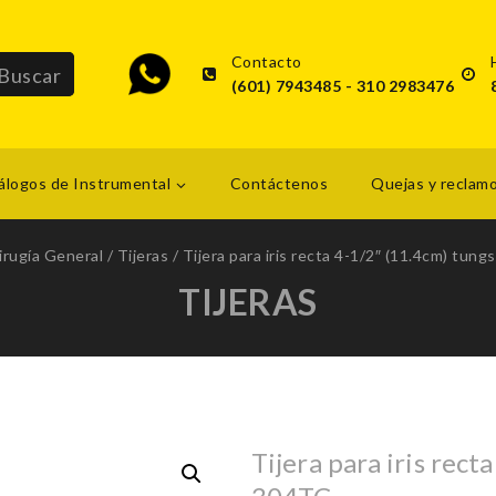
Contacto
(601) 7943485 - 310 2983476
álogos de Instrumental
Contáctenos
Quejas y reclam
irugía General
/
Tijeras
/
Tijera para iris recta 4-1/2″ (11.4cm) tun
TIJERAS
Tijera para iris rect