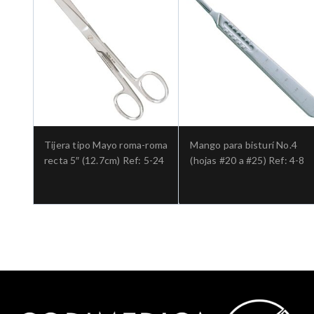
Tijera tipo Mayo roma-roma
Mango para bisturí No.4
recta 5″ (12.7cm) Ref: 5-24
(hojas #20 a #25) Ref: 4-8