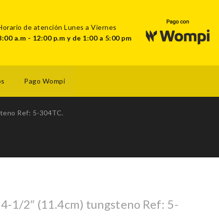
Horario de atención Lunes a Viernes
8:00 a.m - 12:00 p.m y de 1:00 a 5:00 pm
os
Pago Wompi
gsteno Ref: 5-304TC.
a 4-1/2″ (11.4cm) tungsteno Ref: 5-