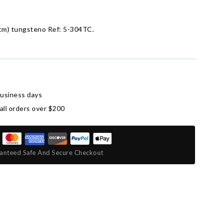
.4cm) tungsteno Ref: 5-304TC.
business days
all orders over $200
anteed Safe And Secure Checkout