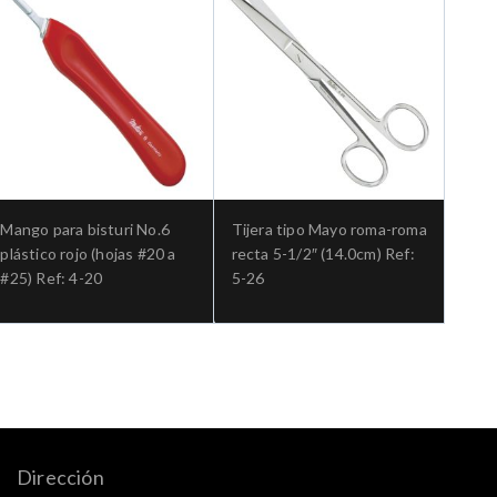
Mango para bisturi No.6
Tijera tipo Mayo roma-roma
plástico rojo (hojas #20 a
recta 5-1/2″ (14.0cm) Ref:
#25) Ref: 4-20
5-26
Dirección