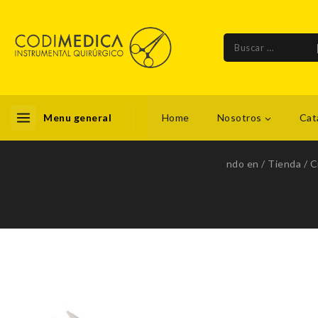
Menu general
Home
Nosotros
Cat
ndo en
/
Tienda
/
C