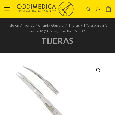
ndo en
/
Tienda
/
Cirugía General
/
Tijeras
/
Tijera para iris
curva 4″ (10.2cm) fina Ref: 5-302.
TIJERAS