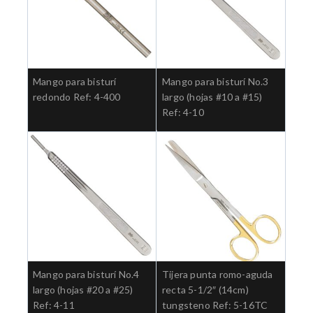
Mango para bisturí
Mango para bisturí No.3
redondo Ref: 4-400
largo (hojas #10 a #15)
Ref: 4-10
Mango para bisturí No.4
Tijera punta romo-aguda
largo (hojas #20 a #25)
recta 5-1/2″ (14cm)
Ref: 4-11
tungsteno Ref: 5-16TC