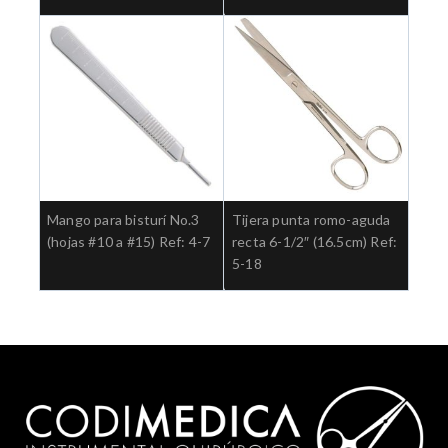
Mango para bisturí No.3
Tijera punta romo-aguda
(hojas #10 a #15) Ref: 4-7
recta 6-1/2″ (16.5cm) Ref:
5-18