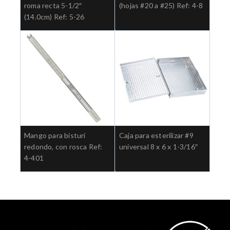
roma recta 5-1/2″
(hojas #20 a #25) Ref: 4-8
(14.0cm) Ref: 5-26
Mango para bisturí
Caja para esterilizar #9
redondo, con rosca Ref:
universal 8 x 6 x 1-3/16″
4-401