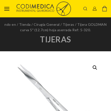
ndo en
/
Tienda
/
Cirugía General
/
Tijeras
/
Tijera GOLDMAN
curva 5″ (12.7cm) hoja aserrada Ref: 5-320.
TIJERAS