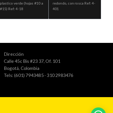
plastico verde (hojas #10 a
redondo, con rosca Ref: 4-
#15) Ref: 4-18
401
Dirección
Calle 45c Bis #23 37, Of. 101
Bogotá, Colombia
Tels: (601) 7943485 - 310 2983476