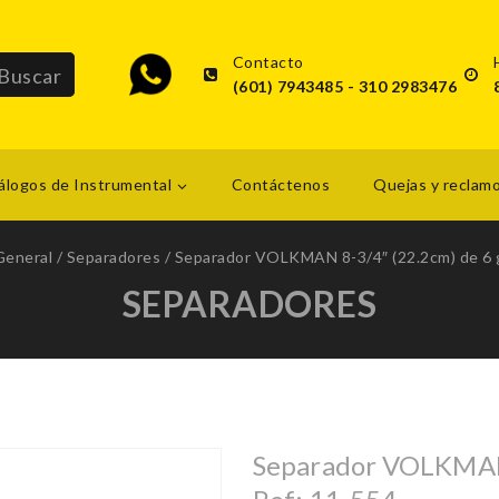
Contacto
(601) 7943485 - 310 2983476
álogos de Instrumental
Contáctenos
Quejas y reclam
General
/
Separadores
/
Separador VOLKMAN 8-3/4″ (22.2cm) de 6 g
SEPARADORES
Separador VOLKMAN 