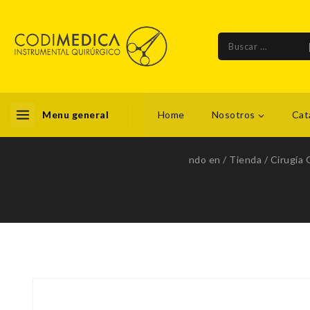
Menu general
Home
Nosotros
Cat
ndo en
/
Tienda
/
Cirugía 