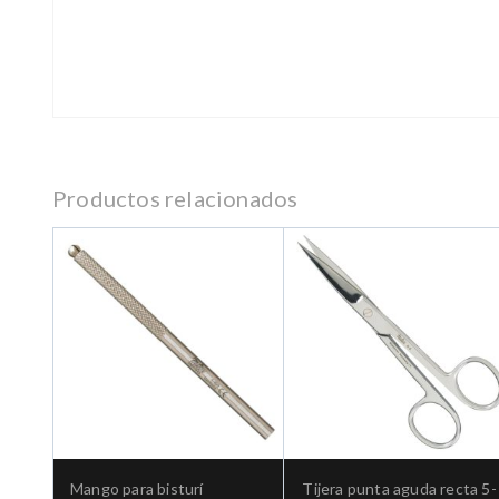
Productos relacionados
Mango para bisturí
Tijera punta aguda recta 5-