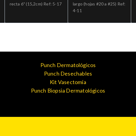
recta 6″ (15,2cm) Ref: 5-17
largo (hojas #20 a #25) Ref:
4-11
Punch Dermatológicos
Punch Desechables
Kit Vasectomía
Punch Biopsia Dermatológicos