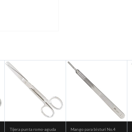
Tijera punta romo-aguda
Mango para bisturí No.4