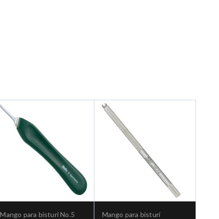
Mango para bisturi No.5
Mango para bisturí