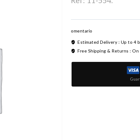
Ref: 11-554.
omentario
Estimated Delivery :
Up to 4 
Free Shipping & Returns :
On 
Guar