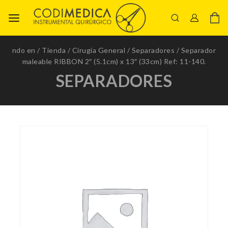
ndo en
/
Tienda
/
Cirugía General
/
Separadores
/
Separador
maleable RIBBON 2″ (5.1cm) x 13″ (33cm) Ref: 11-140.
SEPARADORES