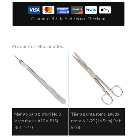
Guaranteed Safe And Secure Checkout
Productos relacionados
Mango para bisturí No.3
Tijera punta romo-aguda
largo (hojas #10 a #15)
recta 6-1/2″ (16.5cm) Ref:
Ref: 4-10
5-18