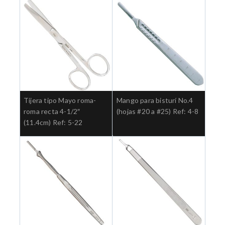
Tijera tipo Mayo roma-
Mango para bisturí No.4
roma recta 4-1/2″
(hojas #20 a #25) Ref: 4-8
(11.4cm) Ref: 5-22