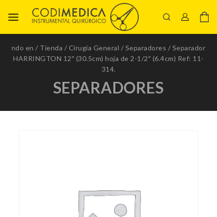
ndo en
/
Tienda
/
Cirugía General
/
Separadores
/
Separador
HARRINGTON 12″ (30.5cm) hoja de 2-1/2″ (6.4cm) Ref: 11-
314.
SEPARADORES