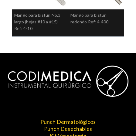
Mango para bisturí No.3
Mango para bisturí
largo (hojas #10 a #15)
redondo Ref: 4-400
Ref: 4-10
Punch Dermatológicos
Punch Desechables
Kit Vasectomía