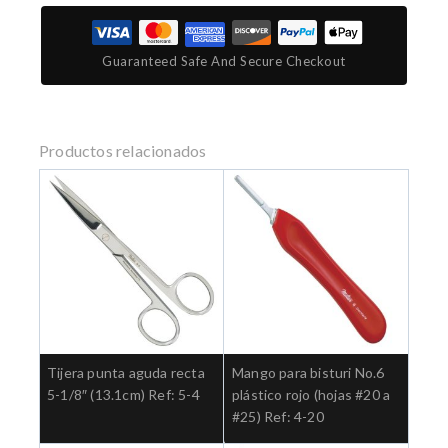
Guaranteed Safe And Secure Checkout
Productos relacionados
Tijera punta aguda recta
Mango para bisturi No.6
5-1/8″ (13.1cm) Ref: 5-4
plástico rojo (hojas #20 a
#25) Ref: 4-20