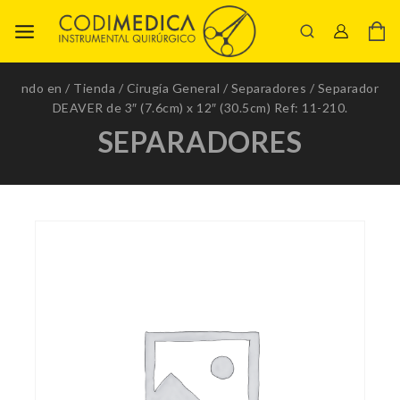
ndo en
/
Tienda
/
Cirugía General
/
Separadores
/
Separador
DEAVER de 3″ (7.6cm) x 12″ (30.5cm) Ref: 11-210.
SEPARADORES