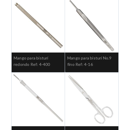
Mango para bisturí
Mango para bisturí No.9
redondo Ref: 4-400
fino Ref: 4-16