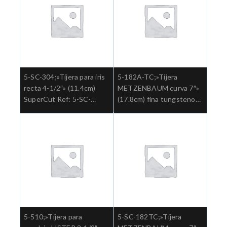
5-SC-304;»Tijera para iris
5-182A-TC;»Tijera
recta 4-1/2″» (11.4cm)
METZENBAUM curva 7″»
SuperCut Ref: 5-SC-
(17.8cm) fina tungsteno
304.»;Cirugia general
Ref: 5-182ATC.»;Cirugia
general
5-510;»Tijera para
5-SC-182TC;»Tijera