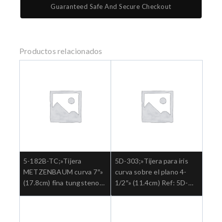
Guaranteed Safe And Secure Checkout
Productos relacionados
5-182B-TC;»Tijera
5D-303;»Tijera para iris
METZENBAUM curva 7″»
curva sobre el plano 4-
(17.8cm) fina tungsteno
1/2″» (11.4cm) Ref: 5D-
aguda Ref: 5-182B-
303.»;Cirugia general
TC.»;Cirugia general