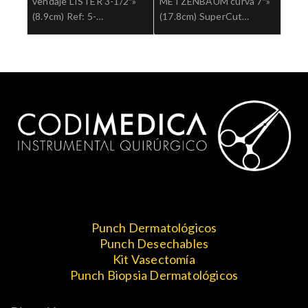
vendaje LISTER 3-1/2″»
METZENBAUM curva 7″»
(8.9cm) Ref: 5-
(17.8cm) SuperCut
510.»;Cirugia general
tungsteno Ref: 5-SC-
182TC.»;Cirugia general
Punch Dermatológicos
Punch Desechables
Kit Vasectomía
Punch Biopsia Dermatológicos