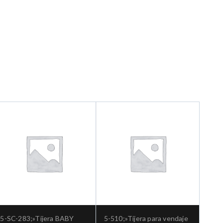
5-SC-283;»Tijera BABY
5-510;»Tijera para vendaje