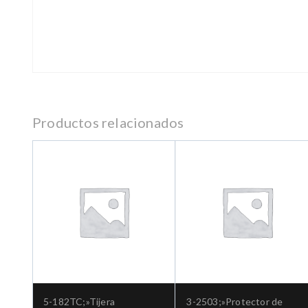
Productos relacionados
5-182TC;»Tijera
3-2503;»Protector de