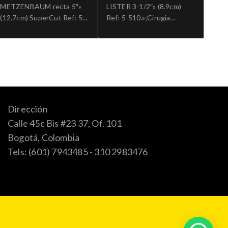
METZENBAUM recta 5″»
LISTER 3-1/2″» (8.9cm)
(12.7cm) SuperCut Ref: 5-
Ref: 5-510.»;Cirugia
SC-283.»;Cirugia general
general
Dirección
Calle 45c Bis #23 37, Of. 101
Bogotá, Colombia
Tels: (601) 7943485 - 310 2983476