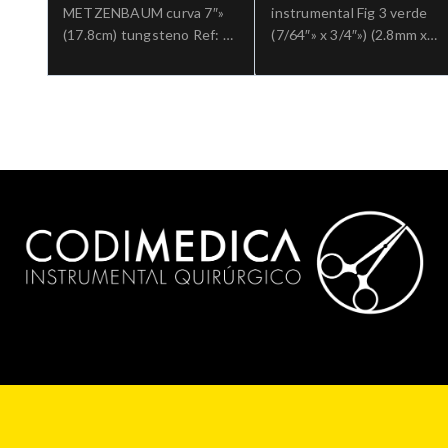
METZENBAUM curva 7″»
instrumental Fig 3 verde
(17.8cm) tungsteno Ref: 5-
(7/64″» x 3/4″») (2.8mm x
182TC.»;Cirugia general
19mm) paquete x 50und
Ref: 3-2503″;Cuidado de
Instrumentos