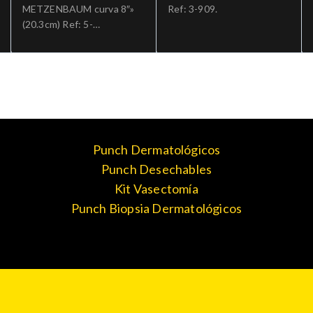
METZENBAUM curva 8″»
Ref: 3-909.
(20.3cm) Ref: 5-
184.»;Cirugia general
Punch Dermatológicos
Punch Desechables
Kit Vasectomía
Punch Biopsia Dermatológicos