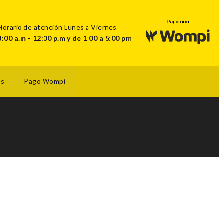
Horario de atención Lunes a Viernes
8:00 a.m - 12:00 p.m y de 1:00 a 5:00 pm
os
Pago Wompi