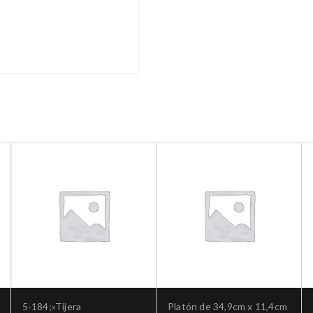
5-184;»Tijera
Platón de 34,9cm x 11,4cm