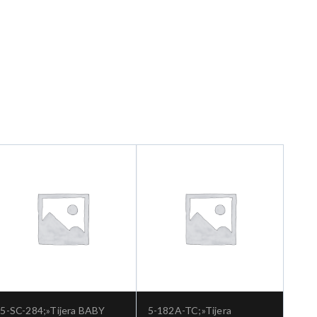
5-SC-284;»Tijera BABY
5-182A-TC;»Tijera