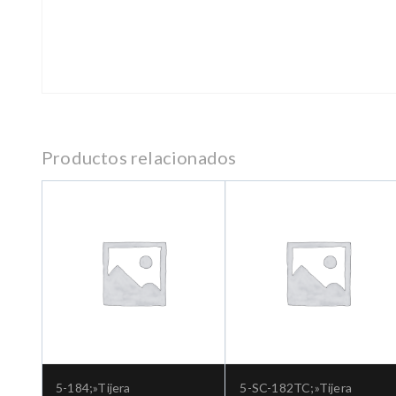
Productos relacionados
5-184;»Tijera
5-SC-182TC;»Tijera