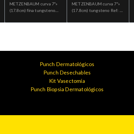
METZENBAUM curva 7″»
METZENBAUM curva 7″»
(17.8cm) fina tungsteno
(17.8cm) tungsteno Ref: 5-
aguda Ref: 5-182B-
182TC.»;Cirugia general
TC.»;Cirugia general
Punch Dermatológicos
Punch Desechables
Kit Vasectomía
Punch Biopsia Dermatológicos