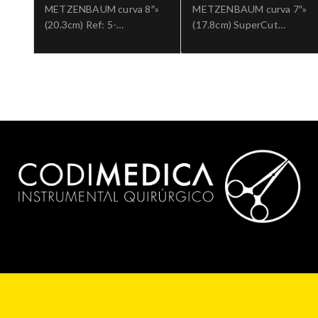
METZENBAUM curva 8″»
METZENBAUM curva 7″»
(20.3cm) Ref: 5-
(17.8cm) SuperCut
184.»;Cirugia general
tungsteno Ref: 5-SC-
182TC.»;Cirugia general