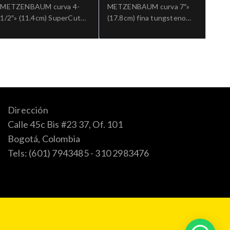
METZENBAUM curva 4-
METZENBAUM curva 7″»
1/2″» (11.4cm) SuperCut
(17.8cm) fina tungsteno
Ref: 5-SC-284.»;Cirugia
Ref: 5-182ATC.»;Cirugia
general
general
Dirección
Calle 45c Bis #23 37, Of. 101
Bogotá, Colombia
Tels: (601) 7943485 - 310 2983476