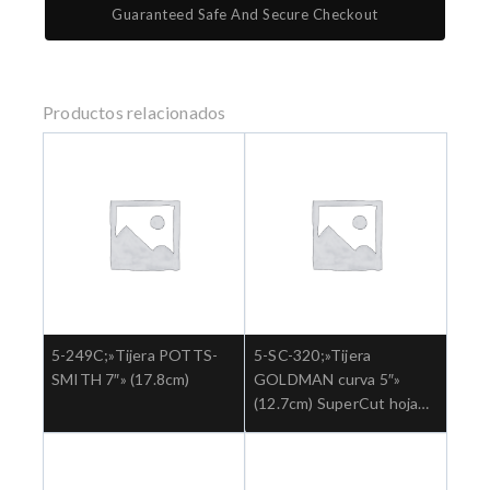
Guaranteed Safe And Secure Checkout
Productos relacionados
5-249C;»Tijera POTTS-
5-SC-320;»Tijera
SMITH 7″» (17.8cm)
GOLDMAN curva 5″»
(12.7cm) SuperCut hoja
aserrada Ref: 5-SC-
320.»;Cirugia general