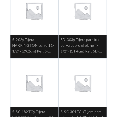
5-202;»Tijera
5D-303;»Tijera para iris
HARRINGTON curva 11-
curva sobre el plano 4-
1/2″» (29.2cm) Ref: 5-
1/2″» (11.4cm) Ref: 5D-
202″;Cirugia general
303.»;Cirugia general
5-SC-182TC;»Tijera
5-SC-304TC;»Tijera para