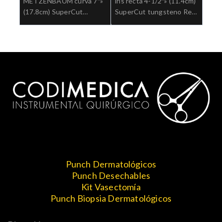
METZENBAUM curva 7″»
iris recta 4-1/2″» (11.4cm)
(17.8cm) SuperCut
SuperCut tungsteno Ref:
tungsteno Ref: 5-SC-
5-SC-304TC.»;Cirugia
182TC.»;Cirugia general
general
Punch Dermatológicos
Punch Desechables
Kit Vasectomía
Punch Biopsia Dermatológicos