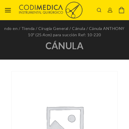
ndo en
/
Tienda
/
Cirugía General
/
Cánula
/
Cánula ANTHONY
10″ (25.4cm) para succión Ref: 10-220
CÁNULA