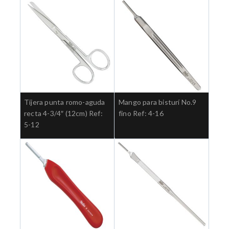
Tijera punta romo-aguda
Mango para bisturí No.9
recta 4-3/4″ (12cm) Ref:
fino Ref: 4-16
5-12