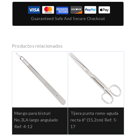
Guaranteed Safe And Secure Checkout
Productos relacionados
Mango para bisturí
Tijera punta romo-aguda
No.3LA largo angulado
recta 6″ (15,2cm) Ref: 5-
Ref: 4-12
17