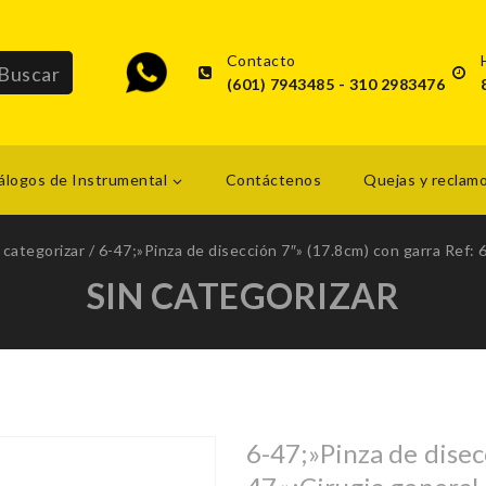
Contacto
(601) 7943485 - 310 2983476
álogos de Instrumental
Contáctenos
Quejas y reclam
 categorizar
/
6-47;»Pinza de disección 7″» (17.8cm) con garra Ref: 
SIN CATEGORIZAR
6-47;»Pinza de disec