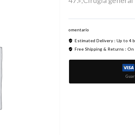
47.»;Cirugia general
omentario
Estimated Delivery :
Up to 4 
Free Shipping & Returns :
On 
Guar