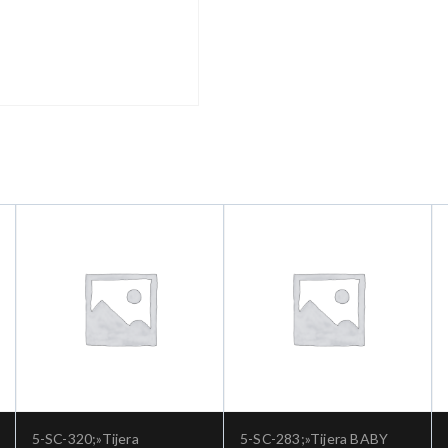
5-SC-320;»Tijera
5-SC-283;»Tijera BABY