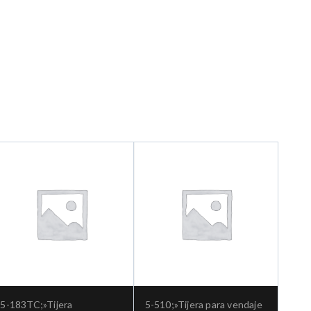
5-183TC;»Tijera
5-510;»Tijera para vendaje