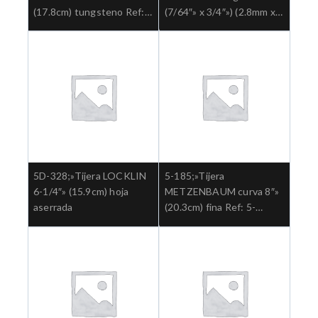
(17.8cm) tungsteno Ref:
(7/64″» x 3/4″») (2.8mm x
5-182TC.»;Cirugia general
19mm) paquete x 50und
Ref: 3-2503″;Cuidado de
Instrumentos
5D-328;»Tijera LOCKLIN
5-185;»Tijera
6-1/4″» (15.9cm) hoja
METZENBAUM curva 8″»
aserrada
(20.3cm) fina Ref: 5-
185.»;Cirugia general