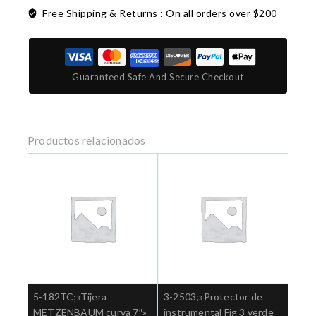
Free Shipping & Returns :
On all orders over $200
Guaranteed Safe And Secure Checkout
Productos relacionados
5-182TC;»Tijera
3-2503;»Protector de
METZENBAUM curva 7″»
instrumental Fig 3 verde