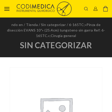
ndo en
/
Tienda
/
Sin categorizar
/
6-165TC;»Pinza de
disección EVANS 10″» (25.4cm) tungsteno sin garra Ref: 6-
165TC.»;Cirugia general
SIN CATEGORIZAR