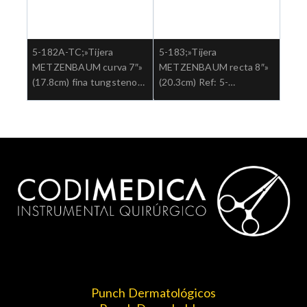
5-182A-TC;»Tijera
5-183;»Tijera
METZENBAUM curva 7″»
METZENBAUM recta 8″»
(17.8cm) fina tungsteno
(20.3cm) Ref: 5-
Ref: 5-182ATC.»;Cirugia
183.»;Cirugia general
general
Punch Dermatológicos