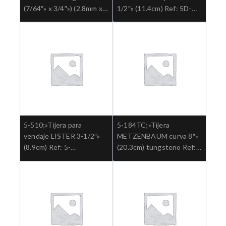
(7/64″» x 3/4″») (2.8mm x
1/2″» (11.4cm) Ref: 5D-
19mm) paquete x 50und
303.»;Cirugia general
Ref: 3-2503″;Cuidado de
Instrumentos
5-510;»Tijera para
5-184TC;»Tijera
vendaje LISTER 3-1/2″»
METZENBAUM curva 8″»
(8.9cm) Ref: 5-
(20.3cm) tungsteno Ref:
510.»;Cirugia general
5-184TC.»;Cirugia general