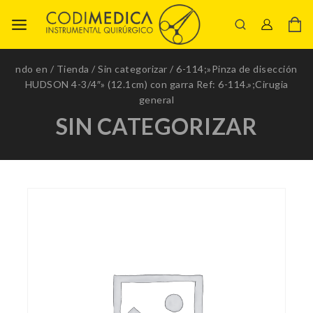
ndo en
/
Tienda
/
Sin categorizar
/
6-114;»Pinza de disección
HUDSON 4-3/4″» (12.1cm) con garra Ref: 6-114.»;Cirugia
general
SIN CATEGORIZAR