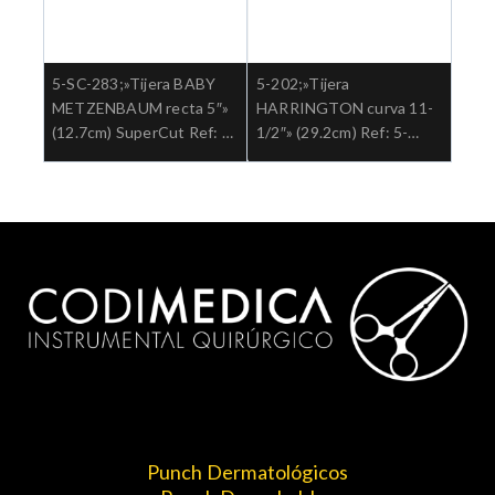
5-SC-283;»Tijera BABY
5-202;»Tijera
METZENBAUM recta 5″»
HARRINGTON curva 11-
(12.7cm) SuperCut Ref: 5-
1/2″» (29.2cm) Ref: 5-
SC-283.»;Cirugia general
202″;Cirugia general
Punch Dermatológicos