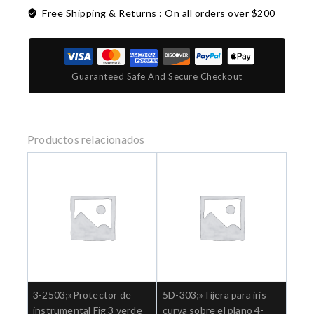
Free Shipping & Returns :
On all orders over $200
Guaranteed Safe And Secure Checkout
Productos relacionados
3-2503;»Protector de
5D-303;»Tijera para iris
instrumental Fig 3 verde
curva sobre el plano 4-